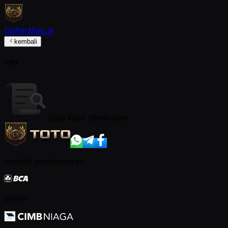
Daftar
Masuk
kembali
Info
Data tidak ditemukan
metode pembayaran
online