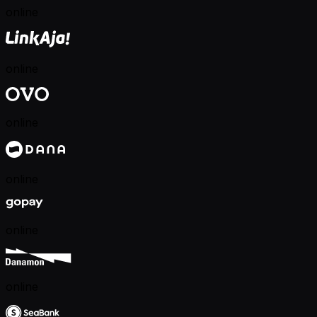
online
online
online
online
online
online