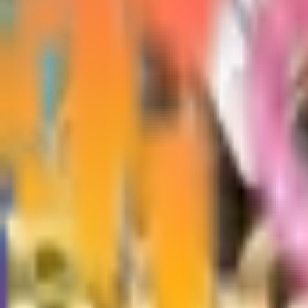
Bergabung dengan LXTOTO berarti Anda mendapatkan aks
teknis, menjelaskan prosedur permainan, atau memberik
para pemain yang mengutamakan kenyamanan dan keam
Tidak hanya itu, LXTOTO menawarkan berbagai
fitur men
cepat. Transaksi deposit dan penarikan dijamin aman,
mungkin sehingga Anda bisa menikmati hasilnya tanpa m
Sebagai agen togel terpercaya, LXTOTO juga dikenal den
diakses oleh pemain kapan saja, sehingga Anda bisa sel
di dunia judi online.
Jika Anda ingin menikmati pengalaman bermain
togel terb
Bergabunglah sekarang dan rasakan keuntungan serta k
Lihat Semua