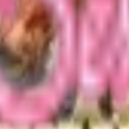
es ke tim support yang berpengalaman dan ramah. Setia
an panduan untuk memaksimalkan peluang menang Anda. Hal
anan dalam bermain.
arik
yang dapat meningkatkan pengalaman bermain Anda, s
 dengan proses yang cepat dan tanpa hambatan. LXTOTO m
enunggu lama.
gan sistem permainan yang transparan dan adil. Semua dat
alu mengikuti perkembangan permainan. Keunggulan-keunggu
aik
dengan pelayanan 24 jam nonstop dan sistem permaina
enyamanan bermain tanpa batas!