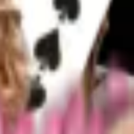
am Nonstop
ogel terpercaya yang selalu siap melayani pemain selama
an dan pertanyaan Anda dapat dijawab kapan saja,
isa mendapatkan bantuan saat dibutuhkan.