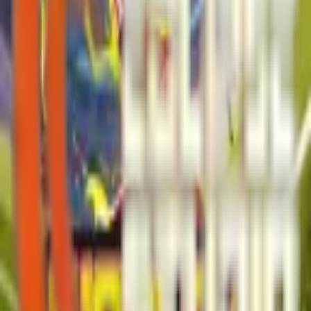
pemain, karena mereka selalu bisa mendapatkan
bantuan saat dibutuhkan.
Bergabung dengan LXTOTO berarti Anda mendapatkan
akses ke tim support yang berpengalaman dan ramah.
Setiap anggota tim siap membantu Anda mengatasi
masalah teknis, menjelaskan prosedur permainan, atau
memberikan panduan untuk memaksimalkan peluang
menang Anda. Hal ini menjadikan LXTOTO pilihan yang
sangat tepat bagi para pemain yang mengutamakan
kenyamanan dan keamanan dalam bermain.
Tidak hanya itu, LXTOTO menawarkan berbagai
fitur
menarik
yang dapat meningkatkan pengalaman bermain
Anda, seperti berbagai metode pembayaran yang
fleksibel dan cepat. Transaksi deposit dan penarikan
dijamin aman, dengan proses yang cepat dan tanpa
hambatan. LXTOTO menjamin bahwa kemenangan Anda
akan diproses secepat mungkin sehingga Anda bisa