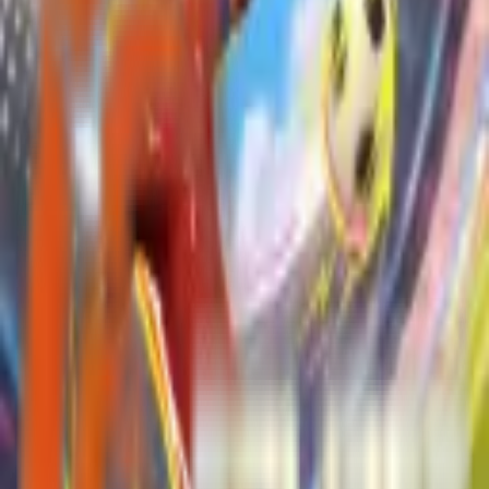
All Stars - World Cup 2026
Eclipse Studio
2
/
2
Game
Page
1
of
1
LXTOTO Agen Togel
Terpercaya dengan
Pelayanan 24 Jam Nonstop
LXTOTO
tidak hanya menawarkan permainan togel yang
seru dan menguntungkan, tetapi juga dikenal sebagai
agen togel terpercaya yang selalu siap melayani pemain
selama 24 jam nonstop. Dengan dukungan penuh
terhadap kenyamanan pemain, LXTOTO memastikan
bahwa setiap kebutuhan dan pertanyaan Anda dapat
dijawab kapan saja, tanpa henti. Layanan pelanggan
yang siap 24 jam memberikan rasa aman bagi para