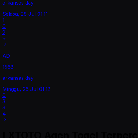
arkansas day
Selasa, 28 Jul
01.11
1
6
2
9
AD
1568
arkansas day
Minggu, 26 Jul
01.12
0
3
3
4
LXTOTO Agen Togel Terper