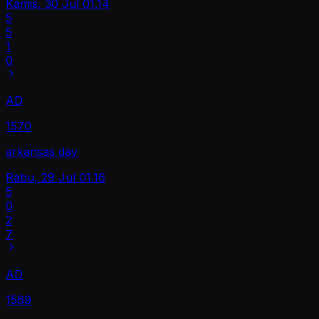
Kamis, 30 Jul
01.14
5
5
1
0
AD
1570
arkansas day
Rabu, 29 Jul
01.16
5
0
2
7
AD
1569