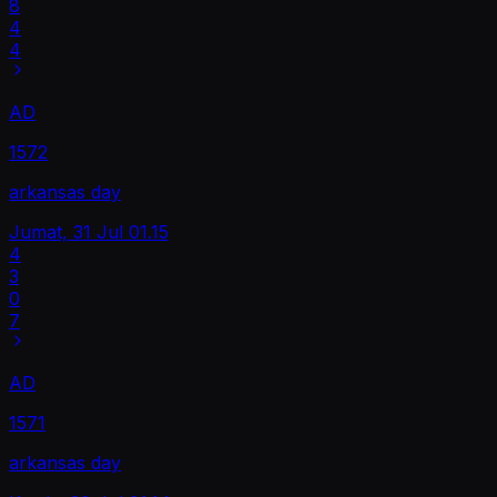
8
4
4
AD
1572
arkansas day
Jumat, 31 Jul
01.15
4
3
0
7
AD
1571
arkansas day