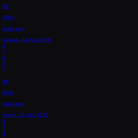
BE
3764
bulls eye
Selasa, 04 Agu
13.16
3
7
6
0
BE
3763
bulls eye
Senin, 03 Agu
13.17
9
7
3