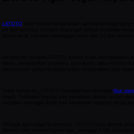
LXTOTO
tidak hanya menawarkan permainan togel yang se
24 jam nonstop. Dengan dukungan penuh terhadap keny
tanpa henti. Layanan pelanggan yang siap 24 jam member
Bergabung dengan LXTOTO berarti Anda mendapatkan aks
teknis, menjelaskan prosedur permainan, atau memberik
para pemain yang mengutamakan kenyamanan dan keam
Tidak hanya itu, LXTOTO menawarkan berbagai
fitur men
cepat. Transaksi deposit dan penarikan dijamin aman,
mungkin sehingga Anda bisa menikmati hasilnya tanpa m
Sebagai agen togel terpercaya, LXTOTO juga dikenal den
diakses oleh pemain kapan saja, sehingga Anda bisa sel