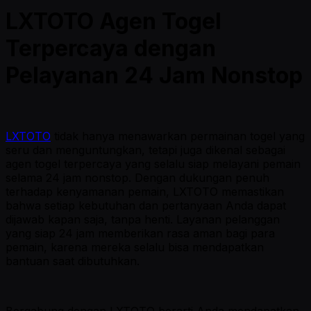
LXTOTO Agen Togel
Terpercaya dengan
Pelayanan 24 Jam Nonstop
LXTOTO
tidak hanya menawarkan permainan togel yang
seru dan menguntungkan, tetapi juga dikenal sebagai
agen togel terpercaya yang selalu siap melayani pemain
selama 24 jam nonstop. Dengan dukungan penuh
terhadap kenyamanan pemain, LXTOTO memastikan
bahwa setiap kebutuhan dan pertanyaan Anda dapat
dijawab kapan saja, tanpa henti. Layanan pelanggan
yang siap 24 jam memberikan rasa aman bagi para
pemain, karena mereka selalu bisa mendapatkan
bantuan saat dibutuhkan.
Bergabung dengan LXTOTO berarti Anda mendapatkan