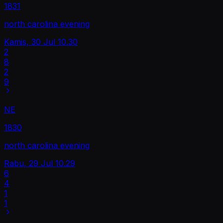
1831
north carolina evening
Kamis, 30 Jul
10.30
2
8
2
9
NE
1830
north carolina evening
Rabu, 29 Jul
10.29
6
4
1
1