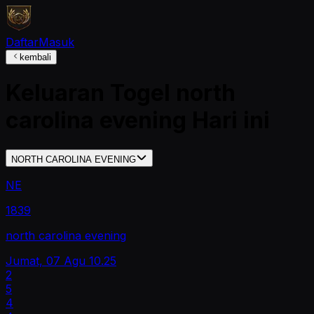
Daftar
Masuk
kembali
Keluaran Togel
north
carolina evening
Hari ini
NORTH CAROLINA EVENING
NE
1839
north carolina evening
Jumat, 07 Agu
10.25
2
5
4