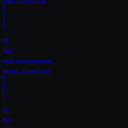
Senin, 03 Agu
10.25
8
7
7
4
NE
1834
north carolina evening
Minggu, 02 Agu
10.26
6
3
9
1
NE
1833