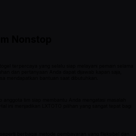
am Nonstop
ogel terpercaya yang selalu siap melayani pemain selama
an dan pertanyaan Anda dapat dijawab kapan saja,
isa mendapatkan bantuan saat dibutuhkan.
p anggota tim siap membantu Anda mengatasi masalah
 ini menjadikan LXTOTO pilihan yang sangat tepat bagi
eperti berbagai metode pembayaran yang fleksibel dan