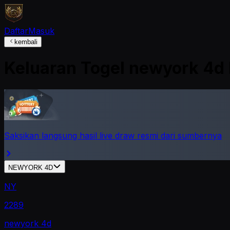
Daftar
Masuk
kembali
Keluaran Togel
newyork 4d
Saksikan langsung hasil live draw resmi dari sumbernya
NEWYORK 4D
NY
2289
newyork 4d