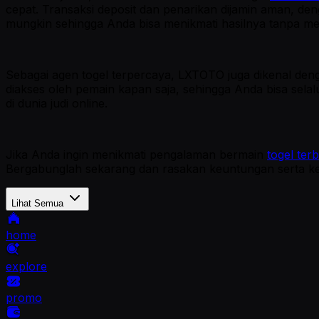
cepat. Transaksi deposit dan penarikan dijamin aman,
mungkin sehingga Anda bisa menikmati hasilnya tanpa m
Sebagai agen togel terpercaya, LXTOTO juga dikenal den
diakses oleh pemain kapan saja, sehingga Anda bisa sel
di dunia judi online.
Jika Anda ingin menikmati pengalaman bermain
togel terb
Bergabunglah sekarang dan rasakan keuntungan serta k
Lihat Semua
home
explore
promo