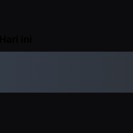
Hari ini