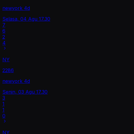
newyork 4d
Selasa, 04 Agu
17.30
7
6
2
4
NY
2286
newyork 4d
Senin, 03 Agu
17.30
3
1
1
0
NY