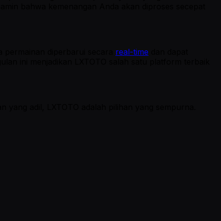
enjamin bahwa kemenangan Anda akan diproses secepat
a permainan diperbarui secara
real-time
dan dapat
lan ini menjadikan LXTOTO salah satu platform terbaik
n yang adil, LXTOTO adalah pilihan yang sempurna.