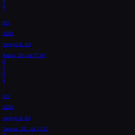
5
NY
2281
newyork 4d
Rabu, 29 Jul
17.30
6
1
6
0
NY
2280
newyork 4d
Selasa, 28 Jul
17.30
7