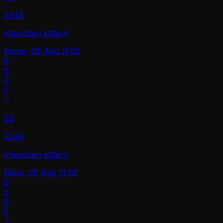
3349
shenzhen lottery
Kamis, 06 Agu
11.02
6
8
4
7
SZ
3348
shenzhen lottery
Rabu, 05 Agu
11.02
8
2
9
5