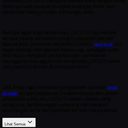
hambatan. LXTOTO menjamin bahwa kemenangan Anda
akan diproses secepat mungkin sehingga Anda bisa
menikmati hasilnya tanpa menunggu lama.
Sebagai agen togel terpercaya, LXTOTO juga dikenal
dengan sistem permainan yang transparan dan adil.
Semua data permainan diperbarui secara
real-time
dan
dapat diakses oleh pemain kapan saja, sehingga Anda
bisa selalu mengikuti perkembangan permainan.
Keunggulan-keunggulan ini menjadikan LXTOTO salah
satu platform terbaik di dunia judi online.
Jika Anda ingin menikmati pengalaman bermain
togel
terbaik
dengan pelayanan 24 jam nonstop dan sistem
permainan yang adil, LXTOTO adalah pilihan yang
sempurna. Bergabunglah sekarang dan rasakan
keuntungan serta kenyamanan bermain tanpa batas!
Lihat Semua