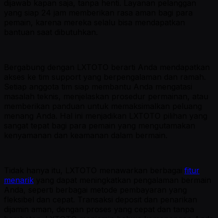
dijawab kapan saja, tanpa henti. Layanan pelanggan
yang siap 24 jam memberikan rasa aman bagi para
pemain, karena mereka selalu bisa mendapatkan
bantuan saat dibutuhkan.
Bergabung dengan LXTOTO berarti Anda mendapatkan
akses ke tim support yang berpengalaman dan ramah.
Setiap anggota tim siap membantu Anda mengatasi
masalah teknis, menjelaskan prosedur permainan, atau
memberikan panduan untuk memaksimalkan peluang
menang Anda. Hal ini menjadikan LXTOTO pilihan yang
sangat tepat bagi para pemain yang mengutamakan
kenyamanan dan keamanan dalam bermain.
Tidak hanya itu, LXTOTO menawarkan berbagai
fitur
menarik
yang dapat meningkatkan pengalaman bermain
Anda, seperti berbagai metode pembayaran yang
fleksibel dan cepat. Transaksi deposit dan penarikan
dijamin aman, dengan proses yang cepat dan tanpa