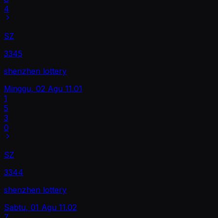
4
SZ
3345
shenzhen lottery
Minggu, 02 Agu
11.01
1
5
3
0
SZ
3344
shenzhen lottery
Sabtu, 01 Agu
11.02
7