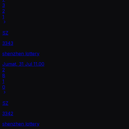
3
2
1
SZ
3343
shenzhen lottery
Jumat, 31 Jul
11.00
2
8
1
0
SZ
3342
shenzhen lottery