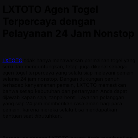
LXTOTO Agen Togel
Terpercaya dengan
Pelayanan 24 Jam Nonstop
LXTOTO
tidak hanya menawarkan permainan togel yang
seru dan menguntungkan, tetapi juga dikenal sebagai
agen togel terpercaya yang selalu siap melayani pemain
selama 24 jam nonstop. Dengan dukungan penuh
terhadap kenyamanan pemain, LXTOTO memastikan
bahwa setiap kebutuhan dan pertanyaan Anda dapat
dijawab kapan saja, tanpa henti. Layanan pelanggan
yang siap 24 jam memberikan rasa aman bagi para
pemain, karena mereka selalu bisa mendapatkan
bantuan saat dibutuhkan.
Bergabung dengan LXTOTO berarti Anda mendapatkan