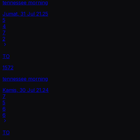
tennessee morning
Jumat, 31 Jul
21.25
5
4
7
2
TO
1572
tennessee morning
Kamis, 30 Jul
21.24
7
5
6
6
TO