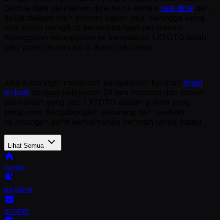
Semua data permainan diperbarui secara
real-time
dan
dapat diakses oleh pemain kapan saja, sehingga Anda
bisa selalu mengikuti perkembangan permainan.
Keunggulan-keunggulan ini menjadikan LXTOTO salah
satu platform terbaik di dunia judi online.
Jika Anda ingin menikmati pengalaman bermain
togel
terbaik
dengan pelayanan 24 jam nonstop dan sistem
permainan yang adil, LXTOTO adalah pilihan yang
sempurna. Bergabunglah sekarang dan rasakan
keuntungan serta kenyamanan bermain tanpa batas!
Lihat Semua
home
explore
promo