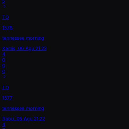
5
TO
1578
tennessee morning
Kamis, 06 Agu
21.23
4
0
0
0
TO
1577
tennessee morning
Rabu, 05 Agu
21.22
4