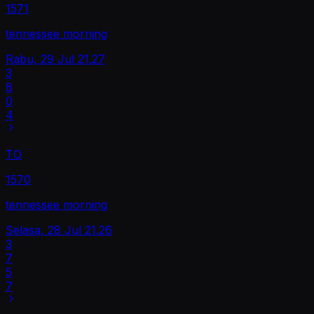
1571
tennessee morning
Rabu, 29 Jul
21.27
3
8
0
4
TO
1570
tennessee morning
Selasa, 28 Jul
21.26
3
7
5
7