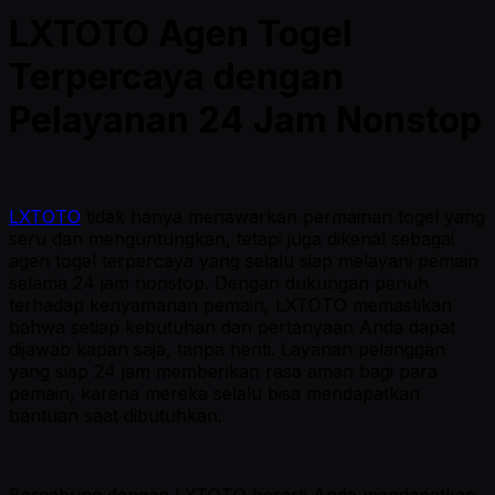
LXTOTO Agen Togel
Terpercaya dengan
Pelayanan 24 Jam Nonstop
LXTOTO
tidak hanya menawarkan permainan togel yang
seru dan menguntungkan, tetapi juga dikenal sebagai
agen togel terpercaya yang selalu siap melayani pemain
selama 24 jam nonstop. Dengan dukungan penuh
terhadap kenyamanan pemain, LXTOTO memastikan
bahwa setiap kebutuhan dan pertanyaan Anda dapat
dijawab kapan saja, tanpa henti. Layanan pelanggan
yang siap 24 jam memberikan rasa aman bagi para
pemain, karena mereka selalu bisa mendapatkan
bantuan saat dibutuhkan.
Bergabung dengan LXTOTO berarti Anda mendapatkan