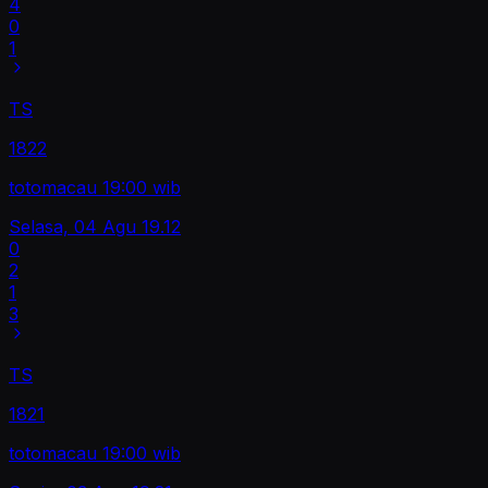
4
0
1
TS
1822
totomacau 19:00 wib
Selasa, 04 Agu
19.12
0
2
1
3
TS
1821
totomacau 19:00 wib