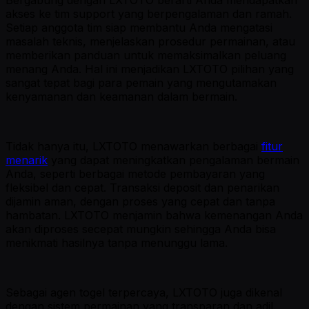
akses ke tim support yang berpengalaman dan ramah.
Setiap anggota tim siap membantu Anda mengatasi
masalah teknis, menjelaskan prosedur permainan, atau
memberikan panduan untuk memaksimalkan peluang
menang Anda. Hal ini menjadikan LXTOTO pilihan yang
sangat tepat bagi para pemain yang mengutamakan
kenyamanan dan keamanan dalam bermain.
Tidak hanya itu, LXTOTO menawarkan berbagai
fitur
menarik
yang dapat meningkatkan pengalaman bermain
Anda, seperti berbagai metode pembayaran yang
fleksibel dan cepat. Transaksi deposit dan penarikan
dijamin aman, dengan proses yang cepat dan tanpa
hambatan. LXTOTO menjamin bahwa kemenangan Anda
akan diproses secepat mungkin sehingga Anda bisa
menikmati hasilnya tanpa menunggu lama.
Sebagai agen togel terpercaya, LXTOTO juga dikenal
dengan sistem permainan yang transparan dan adil.