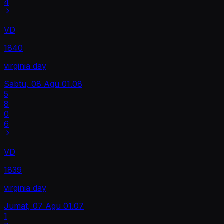
4
VD
1840
virginia day
Sabtu, 08 Agu
01.08
5
8
0
6
VD
1839
virginia day
Jumat, 07 Agu
01.07
1