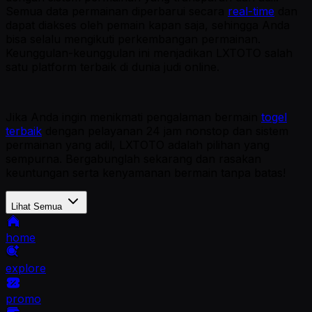
Semua data permainan diperbarui secara
real-time
dan
dapat diakses oleh pemain kapan saja, sehingga Anda
bisa selalu mengikuti perkembangan permainan.
Keunggulan-keunggulan ini menjadikan LXTOTO salah
satu platform terbaik di dunia judi online.
Jika Anda ingin menikmati pengalaman bermain
togel
terbaik
dengan pelayanan 24 jam nonstop dan sistem
permainan yang adil, LXTOTO adalah pilihan yang
sempurna. Bergabunglah sekarang dan rasakan
keuntungan serta kenyamanan bermain tanpa batas!
Lihat Semua
home
explore
promo