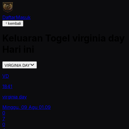
Daftar
Masuk
kembali
Keluaran Togel
virginia day
Hari ini
VIRGINIA DAY
VD
1841
virginia day
Minggu, 09 Agu
01.09
0
7
0