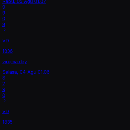
Rabu, 05 Agu
01.07
9
9
0
8
VD
1836
virginia day
Selasa, 04 Agu
01.06
8
2
9
0
VD
1835