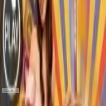
Clash of Clans SUPER RICH
SUPER RICH
Clash of Clans Crash Mania SUPER RICH
SUPER RICH
Gates of Olympus 1000
Pragmatic Play
Mahjong Ways
PG Soft
Mahjong Ways 2
PG Soft
Gates of Olympus Super Scatter
Pragmatic Play
Wild Bounty Showdown
PG Soft
Mahjong Wins 3 - Black Scatter
Pragmatic Play
Gates of Olympus
Pragmatic Play
Mahjong Wins 2
Pragmatic Play
Starlight Princess 1000
Pragmatic Play
Gates of Gatot Kaca Super Scatter
Pragmatic Play
Spaceman
Pragmatic Play
Roulette
Pragmatic Play
Gemstones Gold
PG Soft
Sweet Bonanza 1000
Pragmatic Play
High Flyer
Pragmatic Play
Wild Bandito
PG Soft
Sweet Bonanza CandyLand
Pragmatic Play
Loading...
24
/
3429
Game